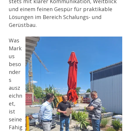
stets mit klarer Kommunikation, Weitblick
und einem feinen Gespür für praktikable
Lösungen im Bereich Schalungs- und
Gerüstbau.
Was
Mark
us
beso
nder
s
ausz
eichn
et,
ist
seine
Fähig