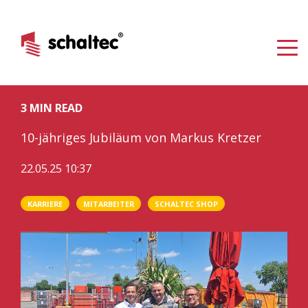
3 MIN READ
10-jähriges Jubiläum von Markus Kretzer
22.05.25 10:37
KARRIERE
MITARBEITER
SCHALTEC SHOP