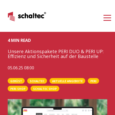
4 MIN READ
Unsere Aktionspakete PERI DUO & PERI UP:
Effizienz und Sicherheit auf der Baustelle
05.06.25 08:00
GERÜST
SCHALTEC
AKTUELLE ANGEBOTE
PERI
PERI SHOP
SCHALTEC SHOP