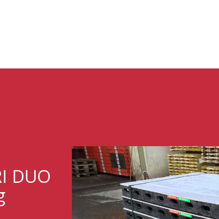
RI DUO
g