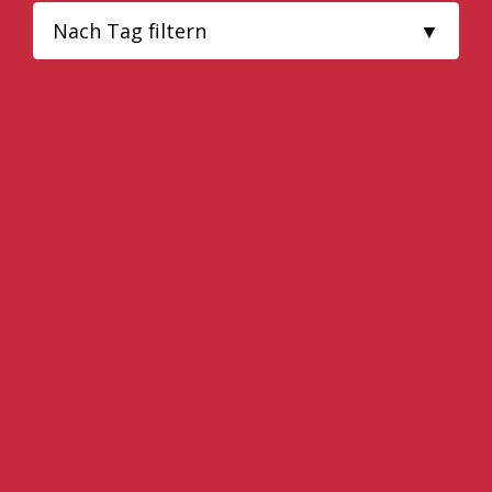
Nach Tag filtern
ALLE
SCHALTEC
SCHALUNGSZUBEHÖR
SCHALTEC SHOP
MITARBEITER
SCHALUNG
PERI SHOP
KARRIERE