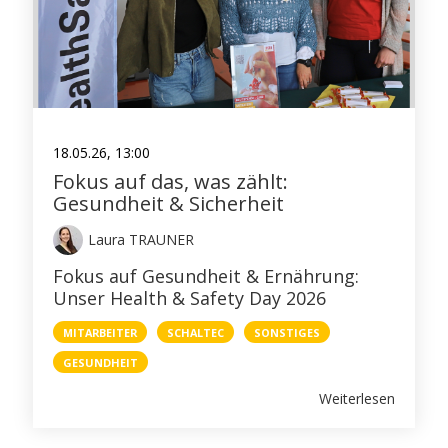
GERÜST
PERI
BESTSELLER
18.05.26, 13:00
Fokus auf das, was zählt:
PRESSE
Gesundheit & Sicherheit
WEIHNACHTSFERIEN
Laura TRAUNER
Fokus auf Gesundheit & Ernährung:
GESUNDHEIT
Unser Health & Safety Day 2026
PERI DUO
MITARBEITER
SCHALTEC
SONSTIGES
GESUNDHEIT
STELLENANZEIGEN
Weiterlesen
BAUMA