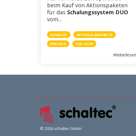
beim Kauf von Aktionspaketen
PERI
für das
Schalungssystem DUO
vom...
BESTSELLER
SCHALTEC
AKTUELLE ANGEBOTE
PRESSE
PERI DUO
PERI SHOP
WEIHNACHTSFERIEN
Weiterlese
GESUNDHEIT
PERI DUO
STELLENANZEIGEN
BAUMA
© 2026 schaltec GmbH