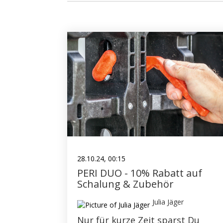
NEU IM SHOP
SCHALHAUT
AKTUELLE ANGEBOTE
SANIERUNG
TRÄGER
MESSE
SHOP FEATURES
28.10.24, 00:15
SONSTIGES
PERI DUO - 10% Rabatt auf
Schalung & Zubehör
GEBRAUCHTES
Julia Jäger
GERÜST
Nur für kurze Zeit sparst Du