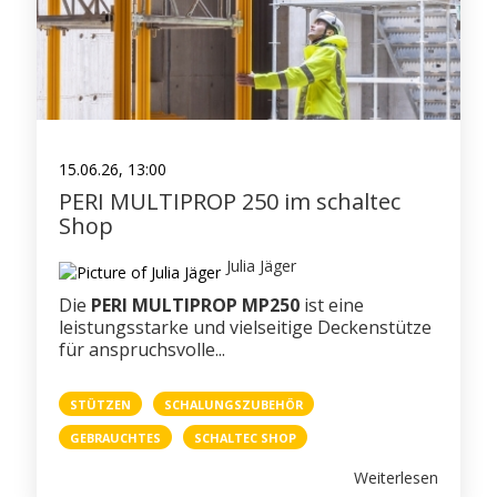
GERÜST
PERI
BESTSELLER
15.06.26, 13:00
PERI MULTIPROP 250 im schaltec
PRESSE
Shop
WEIHNACHTSFERIEN
Julia Jäger
Die
PERI MULTIPROP MP250
ist eine
GESUNDHEIT
leistungsstarke und vielseitige Deckenstütze
für anspruchsvolle...
PERI DUO
STÜTZEN
SCHALUNGSZUBEHÖR
STELLENANZEIGEN
GEBRAUCHTES
SCHALTEC SHOP
BAUMA
Weiterlesen