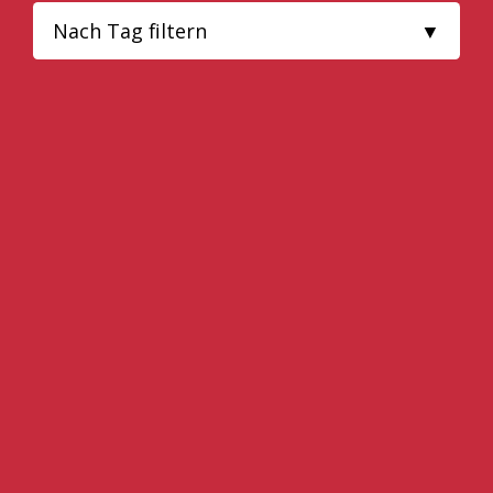
Nach Tag filtern
ALLE
SCHALTEC
SCHALUNGSZUBEHÖR
SCHALTEC SHOP
MITARBEITER
SCHALUNG
PERI SHOP
KARRIERE