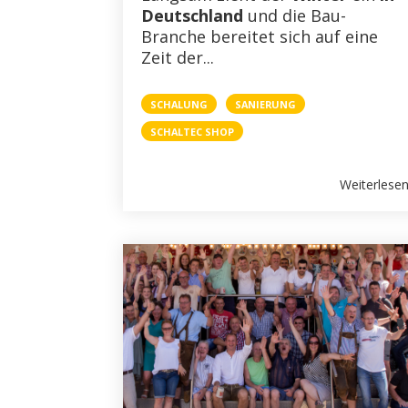
Deutschland
und die Bau-
PERI
Branche bereitet sich auf eine
Zeit der...
BESTSELLER
SCHALUNG
SANIERUNG
PRESSE
SCHALTEC SHOP
WEIHNACHTSFERIEN
Weiterlese
GESUNDHEIT
PERI DUO
STELLENANZEIGEN
BAUMA