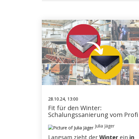
NEU IM SHOP
SCHALHAUT
AKTUELLE ANGEBOTE
SANIERUNG
TRÄGER
MESSE
SHOP FEATURES
28.10.24, 13:00
SONSTIGES
Fit für den Winter:
Schalungssanierung vom Profi
GEBRAUCHTES
Julia Jäger
GERÜST
Langsam zieht der
Winter
ein
in