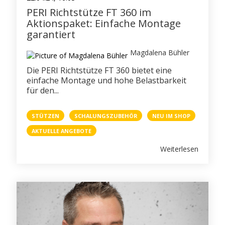
PERI Richtstütze FT 360 im
Aktionspaket: Einfache Montage
GERÜST
garantiert
PERI
Magdalena Bühler
Die PERI Richtstütze FT 360 bietet eine
BESTSELLER
einfache Montage und hohe Belastbarkeit
für den...
PRESSE
STÜTZEN
SCHALUNGSZUBEHÖR
NEU IM SHOP
WEIHNACHTSFERIEN
AKTUELLE ANGEBOTE
GESUNDHEIT
Weiterlesen
PERI DUO
STELLENANZEIGEN
BAUMA