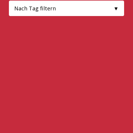
Nach Tag filtern
ALLE
SCHALTEC
SCHALUNGSZUBEHÖR
SCHALTEC SHOP
MITARBEITER
SCHALUNG
PERI SHOP
KARRIERE